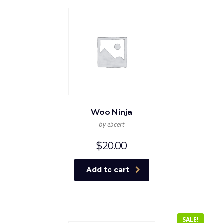
Woo Ninja
by ebcert
$
20.00
Add to cart
SALE!